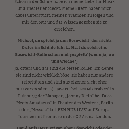
Schon in der Schule habe ich meine Liebe für Musik
und Theater entdeckt. Meine Eltern haben mich
dabei unterstützt, meinen Träumen zu folgen und
mir den Mut und das Wissen gegeben sie zu
erreichen.
Michael, du spielst ja den Bösewicht, der nichts
Gutes im Schilde führt… Hast du solch eine
Bösewicht-Rolle schon mal gespielt? (wenn ja, wo
und welche?)
Ja, öfters und das sind die besten Rollen. Ich denke,
sie sind nicht wirklich böse, sie haben nur andere
Prioritäten und sind aus eigener Sicht eher
missverstanden. ;-) „Javert“ bei ‚Les Misérables’ in
Duisburg; der Manager, „Johnny Klein“ bei Falco
Meets Amadaeus“ in Theater des Westens, Berlin
oder „Messala“ bei ‚BEN HUR LIVE’ auf Europa
Tournee mit Premiere in der O2 Arena, London.
Hand aufs Herz: Privat: eher Bösewicht oder der