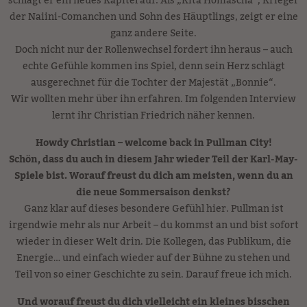
schlägt er ein neues Kapitel auf: Als „Kita Homascha“, Krieger
der Naiini-Comanchen und Sohn des Häuptlings, zeigt er eine
ganz andere Seite.
Doch nicht nur der Rollenwechsel fordert ihn heraus – auch
echte Gefühle kommen ins Spiel, denn sein Herz schlägt
ausgerechnet für die Tochter der Majestät „Bonnie“.
Wir wollten mehr über ihn erfahren. Im folgenden Interview
lernt ihr Christian Friedrich näher kennen.
Howdy Christian – welcome back in Pullman City!
Schön, dass du auch in diesem Jahr wieder Teil der Karl-May-
Spiele bist. Worauf freust du dich am meisten, wenn du an
die neue Sommersaison denkst?
Ganz klar auf dieses besondere Gefühl hier. Pullman ist
irgendwie mehr als nur Arbeit – du kommst an und bist sofort
wieder in dieser Welt drin. Die Kollegen, das Publikum, die
Energie… und einfach wieder auf der Bühne zu stehen und
Teil von so einer Geschichte zu sein. Darauf freue ich mich.
Und worauf freust du dich vielleicht ein kleines bisschen