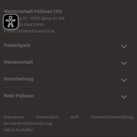
Westernstadt Pullman City
Ruberting 30 · 94535 Eging am See
Tel.
+49 (0) 8544 97490
E-Mail:
info
@
pullmancity.de
Freizeitpark
Westernstadt
Unterhaltung
Mehr Pullman
Impressum
Datenschutz
AGB
Datenschutzeinstellung
Barrierefreiheitserklärung
Jobs & Aushilfen