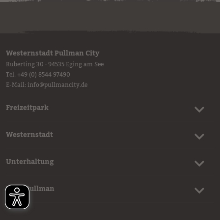
Akzeptieren
powered by
Usercentrics Consent
Westernstadt Pullman City
Management Platform
Ruberting 30 · 94535 Eging am See
Tel.
+49 (0) 8544 97490
E-Mail:
info
@
pullmancity.de
Freizeitpark
Westernstadt
Unterhaltung
Mehr Pullman