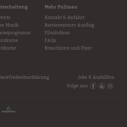
nterhaltung
Mehr Pullman
vents
Kontakt & Anfahrt
ive Musik
Barrierearmer Ausflug
howprogramm
Filmkulisse
anzkurse
FAQs
eitkurse
Broschüren und Flyer
ierefreiheitserklärung
Jobs & Aushilfen
Folge uns
Facebook
YouTube
Instagr