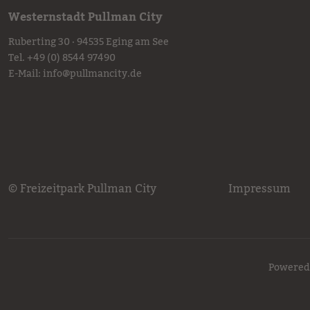
Westernstadt Pullman City
Ruberting 30 · 94535 Eging am See
Tel.
+49 (0) 8544 97490
E-Mail:
info
@
pullmancity.de
© Freizeitpark Pullman City
Impressum
Powered