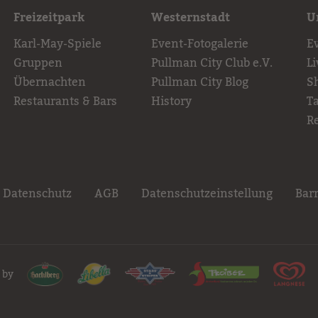
Freizeitpark
Westernstadt
U
Karl-May-Spiele
Event-Fotogalerie
E
Gruppen
Pullman City Club e.V.
L
Übernachten
Pullman City Blog
S
Restaurants & Bars
History
T
R
Datenschutz
AGB
Datenschutzeinstellung
Barr
 by