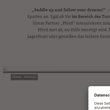
„Saddle up and follow your dreams!“
– 
Sparten an. Egal ob Sie
im Bereich des Tur
Ihrem Partner „Pferd“ intensivieren mö
Pferd dort ab, wo Hilfe benötigt wird
Lagerfeuer oder genießen das leckere Esse
8. bis 9. August 2026
RINDERKURS MIT ANDI PFAFFL
für Rinderneulinge und Fortgeschrittene
Pferde
Reitkurs