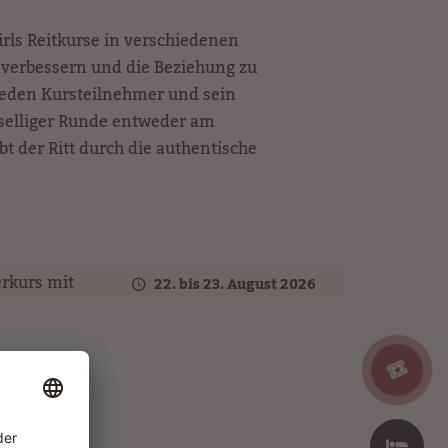
irls Reitkurse in verschiedenen
 verbessern und die Beziehung zu
 jeden Kursteilnehmer und sein
geselliger Runde entweder am
ebt der Ritt durch die authentische
22. bis 23. August 2026
RINDERKURS MIT MIHAI MALDEA
Rinderkurs mit Mihai Maldea
29. bis 30. August 2026
EXTREME TRAIL KURS
mit dem Team vom Gut Hammerberg