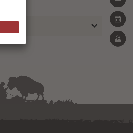
5. bis 6. September 2026
CATTLE DAYS MIT LEO HOLCKNECHT
Pferdetrainer, Lassokünstler, Perfektionist mit Herz
24. bis 25. April 2027
REITKURS MIT UTE HOLM-SCHÄUBLE
Ranch Riding, Ranch Trail Parcours, Rinder-Kurs