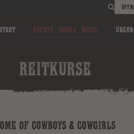
Öffn
STADT
EVENTS · SHOWS · MUSIK
ÜBERN
REITKURSE
OME OF COWBOYS & COWGIRLS