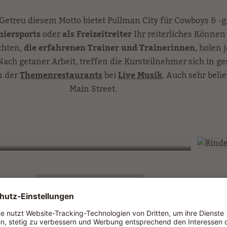
Getreu diesem Motto bietet Pullman City für Cowboys & -g
niersports
oder
als Freizeitreiter
Ihr reiterliches Können
chten,
die erfahrenen Trainer und Trainerinnen
, holen
. Nach getaner Arbeit, treffen die Kursteilnehmer sich in 
n der
Themenrestaurants
bei
Live Musik
. Auch sehr beli
Main Street.
ALLE UNSERE EVENTS