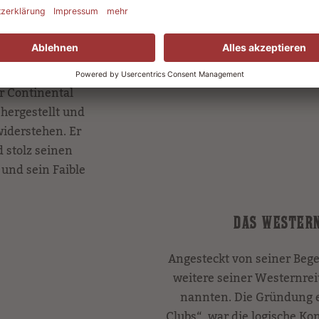
, als Peter Meier
itsportgeschäft
eckten – den
r Continental
hergestellt und
widerstehen. Er
 stolz seinen
und sein Faible
DAS WESTERN
Angesteckt von seiner Begei
weitere seiner Westernrei
nannten. Die Gründung 
Clubs“, war die logische K