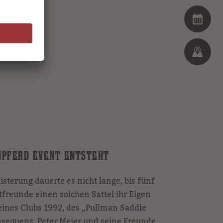
PFERD EVENT ENTSTEHT
sterung dauerte es nicht lange, bis fünf
tfreunde einen solchen Sattel ihr Eigen
eines Clubs 1992, des „Pullman Saddle
onsequenz. Peter Meier und seine Freunde