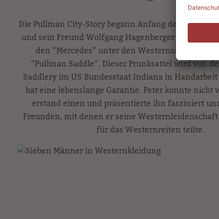
Die Pullman City-Story begann Anfang der 90er Jahre
und sein Freund Wolfgang Hagenberger in einem Re
den ”Mercedes” unter den Westernsätteln entd
”Pullman Saddle”. Dieser Prunksattel wird von de
Saddlery im US Bundesstaat Indiana in Handarbeit 
hat eine lebenslange Garantie. Peter konnte nicht 
erstand einen und präsentierte ihn fasziniert und
Freunden, mit denen er seine Westernleidenschaft 
für das Westernreiten teilte.