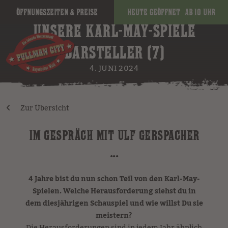
Öffnungszeiten & Preise
Heute geöffnet
ab 10 Uhr
UNSERE KARL-MAY-SPIELE
DARSTELLER (7)
4. JUNI 2024
Zur Übersicht
IM GESPRÄCH MIT ULF GERSPACHER
...
4 Jahre bist du nun schon Teil von den Karl-May-
Spielen. Welche Herausforderung siehst du in
dem diesjährigen Schauspiel und wie willst Du sie
meistern?