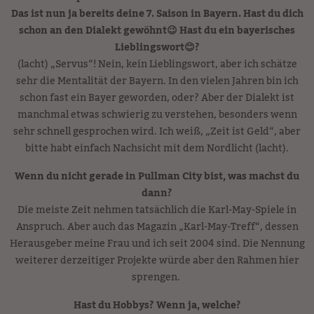
Das ist nun ja bereits deine 7. Saison in Bayern. Hast du dich
schon an den Dialekt gewöhnt😉 Hast du ein bayerisches
Lieblingswort😊?
(lacht) „Servus“! Nein, kein Lieblingswort, aber ich schätze
sehr die Mentalität der Bayern. In den vielen Jahren bin ich
schon fast ein Bayer geworden, oder? Aber der Dialekt ist
manchmal etwas schwierig zu verstehen, besonders wenn
sehr schnell gesprochen wird. Ich weiß, „Zeit ist Geld“, aber
bitte habt einfach Nachsicht mit dem Nordlicht (lacht).
Wenn du nicht gerade in Pullman City bist, was machst du
dann?
Die meiste Zeit nehmen tatsächlich die Karl-May-Spiele in
Anspruch. Aber auch das Magazin „Karl-May-Treff“, dessen
Herausgeber meine Frau und ich seit 2004 sind. Die Nennung
weiterer derzeitiger Projekte würde aber den Rahmen hier
sprengen.
Hast du Hobbys? Wenn ja, welche?