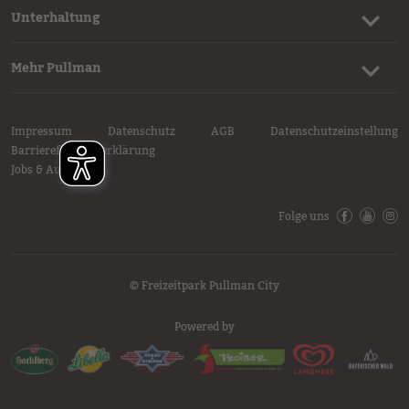
Unterhaltung
Mehr Pullman
Impressum
Datenschutz
AGB
Datenschutzeinstellung
Barrierefreiheitserklärung
Jobs & Aushilfen
Folge uns
Facebook
YouTube
Inst
© Freizeitpark Pullman City
Powered by