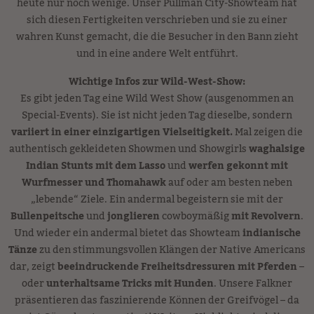
heute nur noch wenige. Unser Pullman City-Showteam hat
sich diesen Fertigkeiten verschrieben und sie zu einer
wahren Kunst gemacht, die die Besucher in den Bann zieht
und in eine andere Welt entführt.
Wichtige Infos zur Wild-West-Show:
Es gibt jeden Tag eine Wild West Show (ausgenommen an
Special-Events). Sie ist nicht jeden Tag dieselbe, sondern
variiert in einer einzigartigen Vielseitigkeit.
Mal zeigen die
authentisch gekleideten Showmen und Showgirls
waghalsige
Indian Stunts mit dem Lasso
und
werfen gekonnt mit
Wurfmesser und Thomahawk
auf oder am besten neben
„lebende“ Ziele. Ein andermal begeistern sie mit der
Bullenpeitsche
und
jonglieren
cowboymäßig
mit Revolvern
.
Und wieder ein andermal bietet das Showteam
indianische
Tänze
zu den stimmungsvollen Klängen der Native Americans
dar, zeigt
beeindruckende Freiheitsdressuren mit Pferden
–
oder
unterhaltsame Tricks mit Hunden
. Unsere Falkner
präsentieren das faszinierende Können der Greifvögel – da