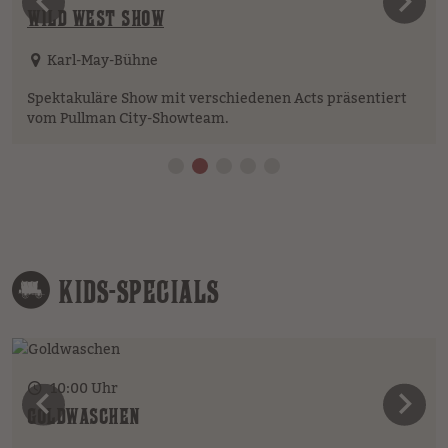
vorheriges Element
n
WILD WEST SHOW
Karl-May-Bühne
Spektakuläre Show mit verschiedenen Acts präsentiert
vom Pullman City-Showteam.
KIDS-SPECIALS
10:00 Uhr
vorheriges Element
n
GOLDWASCHEN