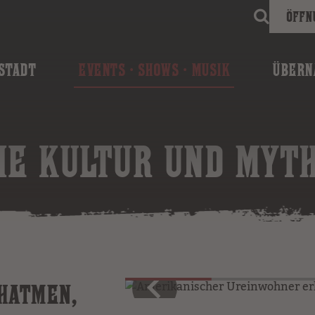
Öffn
STADT
EVENTS · SHOWS · MUSIK
ÜBERN
HE KULTUR UND MYT
HATMEN,