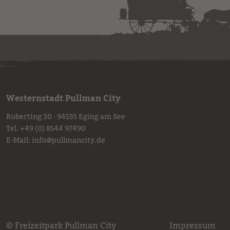
Westernstadt Pullman City
Ruberting 30 · 94535 Eging am See
Tel.
+49 (0) 8544 97490
E-Mail:
info
@
pullmancity.de
© Freizeitpark Pullman City
Impressum