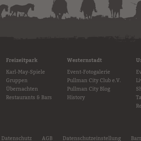
Freizeitpark
Westernstadt
U
Karl-May-Spiele
Event-Fotogalerie
E
Gruppen
Pullman City Club e.V.
L
Übernachten
Pullman City Blog
S
Restaurants & Bars
History
T
R
Datenschutz
AGB
Datenschutzeinstellung
Barr