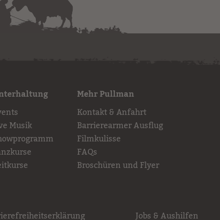
nterhaltung
Mehr Pullman
vents
Kontakt & Anfahrt
ive Musik
Barrierearmer Ausflug
howprogramm
Filmkulisse
anzkurse
FAQs
eitkurse
Broschüren und Flyer
ierefreiheitserklärung
Jobs & Aushilfen