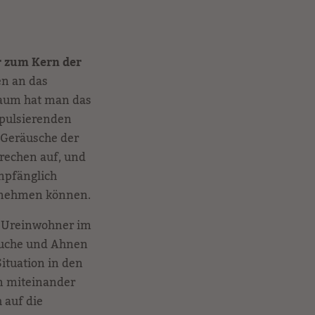
r zum Kern der
en an das
aum hat man das
 pulsierenden
 Geräusche der
prechen auf, und
empfänglich
aufnehmen können.
n Ureinwohner im
räuche und Ahnen
Situation in den
en miteinander
 auf die