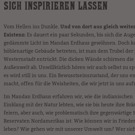
SICH INSPIRIEREN LASSEN
Vom Hellen ins Dunkle.
Und von dort aus gleich weite
Existenz:
Es dauert ein paar Sekunden, bis sich die Aug
gedämmte Licht im Mandan Erdhaus gewöhnen. Doch k
höhlenartige Gebäude betreten, ist man dem Trubel der
Westernstadt entrückt. Die dicken Wände schirmen die
Außenwelt ab. Unwillkürlich hören wir auch selbst zu s
es wird still in uns. Ein Bewusstseinszustand, der uns 
macht, offen für die Weisheiten, die wir jetzt in uns 
Im Mandan Erdhaus erfahren wir, wie die indianische
Einklang mit der Natur lebten, wie sie bis heute ihre B
feiern, aber auch, wie problematisch ihre gegenwärtige 
Reservaten Nordamerikas ist. Wie können wir in Fried
leben? Wie gehen wir mit unserer Umwelt um? Wer sich