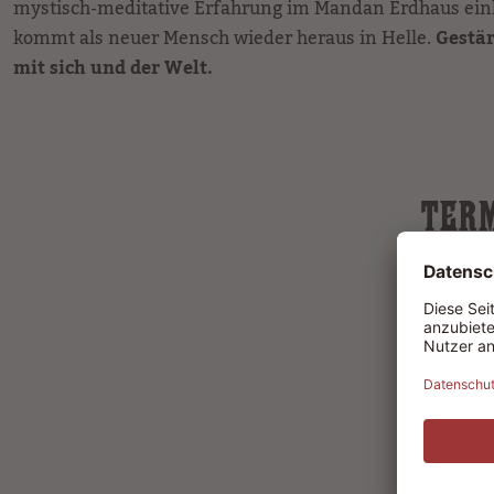
mystisch-meditative Erfahrung im Mandan Erdhaus ein
kommt als neuer Mensch wieder heraus in Helle.
Gestär
mit sich und der Welt.
TERM