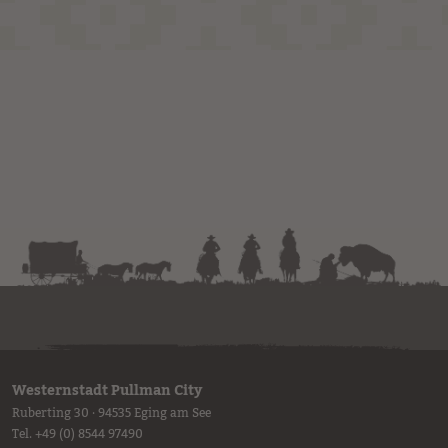
Westernstadt Pullman City
Ruberting 30 · 94535 Eging am See
Tel.
+49 (0) 8544 97490