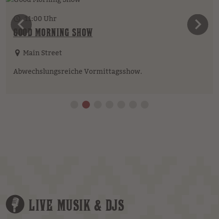
11:00 Uhr
vorheriges Element
n
GOOD MORNING SHOW
Main Street
Abwechslungsreiche Vormittagsshow.
LIVE MUSIK & DJS