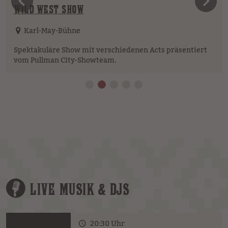
vorheriges Element
n
WILD WEST SHOW
Karl-May-Bühne
Spektakuläre Show mit verschiedenen Acts präsentiert
vom Pullman City-Showteam.
LIVE MUSIK & DJS
20:30 Uhr