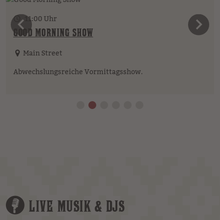
11:00 Uhr
vorheriges Element
n
GOOD MORNING SHOW
Main Street
Abwechslungsreiche Vormittagsshow.
LIVE MUSIK & DJS