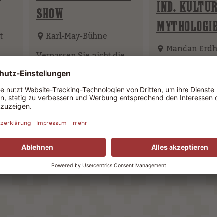
IND. KULTUR
SHOW
MYTHOLOGI
t
Karl-May-Bühne
Mandan Erdh
Verpassen Sie nicht die
man
große Showattraktion mit
Eintauchen in d
Cowboys, Indianern,
Mythologie & Ge
Pferden & Rindern.
der Native Amer
Deren Leben fr
heute.