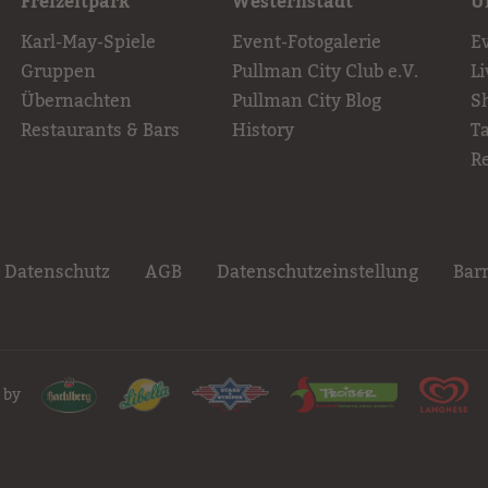
Freizeitpark
Westernstadt
U
Karl-May-Spiele
Event-Fotogalerie
E
Gruppen
Pullman City Club e.V.
L
Übernachten
Pullman City Blog
S
Restaurants & Bars
History
T
R
Datenschutz
AGB
Datenschutzeinstellung
Barr
 by