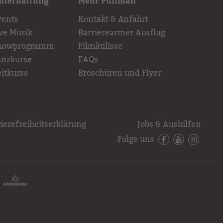
nterhaltung
Mehr Pullman
vents
Kontakt & Anfahrt
ive Musik
Barrierearmer Ausflug
howprogramm
Filmkulisse
anzkurse
FAQs
eitkurse
Broschüren und Flyer
ierefreiheitserklärung
Jobs & Aushilfen
Folge uns
Facebook
YouTube
Instagr