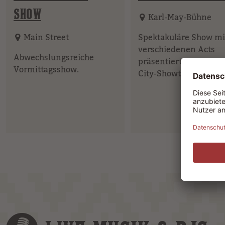
SHOW
Karl-May-Bühne
Main Street
Spektakuläre Show mi
verschiedenen Acts
Abwechslungsreiche
präsentiert vom Pull
Vormittagsshow.
City-Showteam.