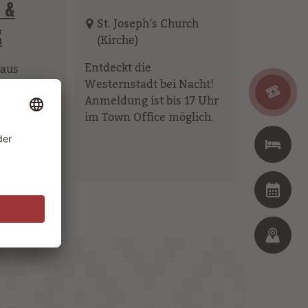
 &
St. Joseph’s Church
E
(Kirche)
Entdeckt die
aus
Westernstadt bei Nacht!
ie
Anmeldung ist bis 17 Uhr
schichte
im Town Office möglich.
icans.
üher und