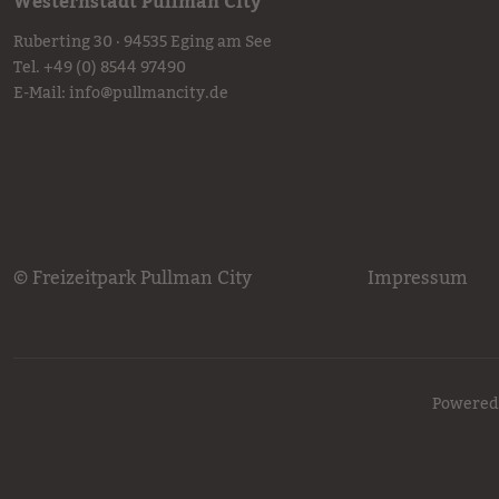
Westernstadt Pullman City
Ruberting 30 · 94535 Eging am See
Tel.
+49 (0) 8544 97490
E-Mail:
info
@
pullmancity.de
© Freizeitpark Pullman City
Impressum
Powered