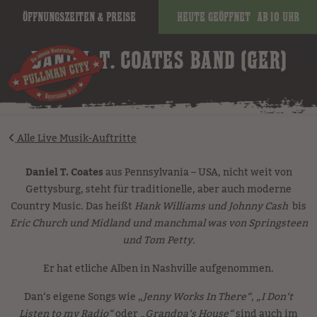
Öffnungszeiten & Preise
Heute geöffnet
ab 10 Uhr
image
DANIEL T. COATES BAND (GER)
Alle Live Musik-Auftritte
Daniel T. Coates
aus Pennsylvania – USA, nicht weit von
Gettysburg, steht für traditionelle, aber auch moderne
Country Music. Das heißt
Hank Williams und Johnny Cash
bis
Eric Church und Midland und manchmal was von Springsteen
und Tom Petty.
Er hat etliche Alben in Nashville aufgenommen.
Dan‘s eigene Songs wie „
Jenny Works In There“, „I Don‘t
Listen to my Radio“
oder
„Grandpa‘s House“
sind auch im