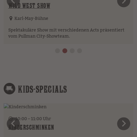
vorheriges Element
n
WILD WEST SHOW
Karl-May-Bühne
Spektakuläre Show mit verschiedenen Acts präsentiert
vom Pullman City-Showteam.
KIDS-SPECIALS
10:00 – 11:00 Uhr
vorheriges Element
n
KINDERSCHMINKEN