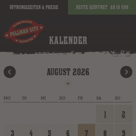
Öffnungszeiten & Preise
Heute geöffnet
ab 10 Uhr
KALENDER
AUGUST 2026
MO
DI
MI
DO
FR
SA
SO
1
2
3
4
5
6
7
8
9