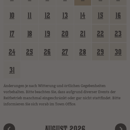
10
11
12
13
14
15
16
17
18
19
20
21
22
23
24
25
26
27
28
29
30
31
Änderungen je nach Witterung und örtlichen Gegebenheiten
vorbehalten. Bitte beachten Sie, dass aufgrund diverser Events der
Reitbetrieb manchmal eingeschränkt oder gar nicht stattfindet. Bitte
informieren Sie sich vorab im Town Office.
AUGUST 2026