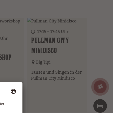
17:15 – 17:45 Uhr
 Uhr
PULLMAN CITY
MINIDISCO
SHOP
Big Tipi
Tanzen und Singen in der
Pullman City Mindisco
lnde
e Aushang
chten!