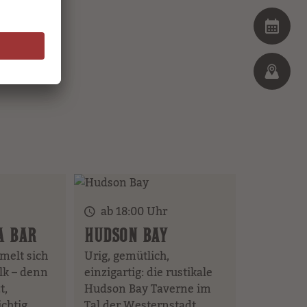
ab 18:00 Uhr
A BAR
HUDSON BAY
melt sich
Urig, gemütlich,
lk – denn
einzigartig: die rustikale
t,
Hudson Bay Taverne im
chtig
Tal der Westernstadt