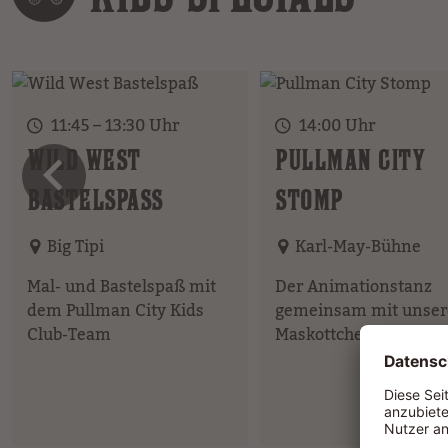
11:45 – 13:30 Uhr
14:00 Uhr
vorheriges 
WILD WEST
PULLMAN CITY
BASTELSPASS
STOMP
Big Tipi
Karl-May-Bühne
Mal- und Bastelspaß mit
Der Animationstanz
dem Pullman City Kids
gemeinsam mit unse
Club-Team
Maskottchen!