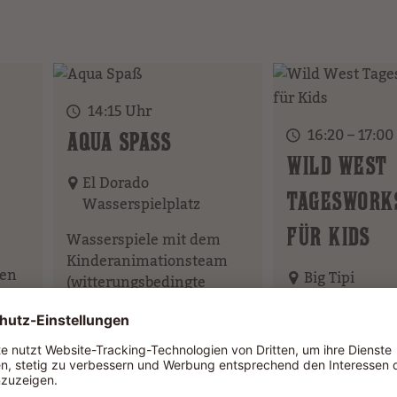
14:15 Uhr
16:20 – 17:00
Element
AQUA SPASS
WILD WEST
El Dorado
TAGESWORK
Wasserspielplatz
FÜR KIDS
Wasserspiele mit dem
Kinderanimationsteam
ren
Big Tipi
(witterungsbedingte
Programmänderung
Täglich wechse
möglich)
Aktionen - bitt
am Big Tipi bea