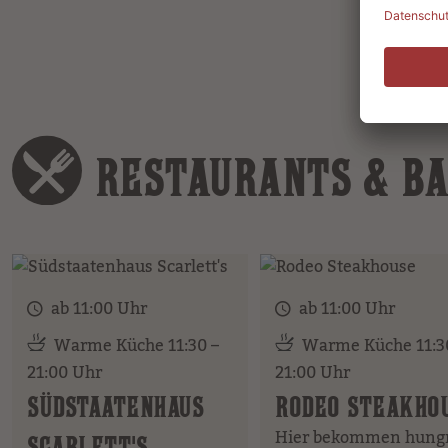
RESTAURANTS & B
ab 11:00 Uhr
ab 11:00 Uhr
Warme Küche 11:30 –
Warme Küche 11:3
21:00 Uhr
21:00 Uhr
SÜDSTAATENHAUS
RODEO STEAKHO
Hier bekommen hungr
SCARLETT'S