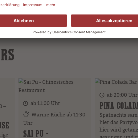
ARS
ab 20:00 Uhr
ab 11:00 Uhr
PINA COLAD
0 –
Warme Küche ab 11:30
Spätnachts sam
hier das Partyvo
Uhr
USE
hier wird getanz
SAI PU -
ige
gesungen und ri