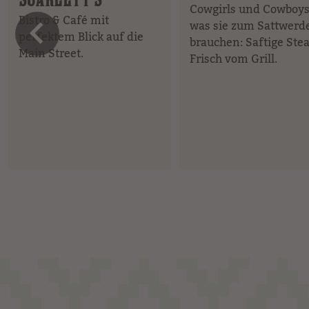
Cowgirls und Cowboy
Bistro & Café mit
vorheriges 
was sie zum Sattwerd
perfektem Blick auf die
brauchen: Saftige Stea
Main Street.
Frisch vom Grill.