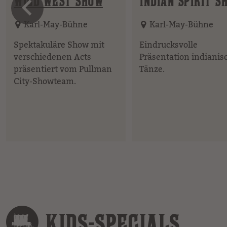
vorheriges 
WILD WEST SHOW
INDIAN SPIRIT S
Karl-May-Bühne
Karl-May-Bühne
Spektakuläre Show mit
Eindrucksvolle
verschiedenen Acts
Präsentation indianis
präsentiert vom Pullman
Tänze.
City-Showteam.
KIDS-SPECIALS