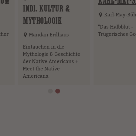
Element
HOW
KARL-MAY-S
INDI. KULTUR &
Karl-May-Bü
MYTHOLOGIE
"Das Halbblut -
cher
Trügerisches Go
Mandan Erdhaus
Eintauchen in die
Mythologie & Geschichte
der Native Americans +
Meet the Native
Americans.