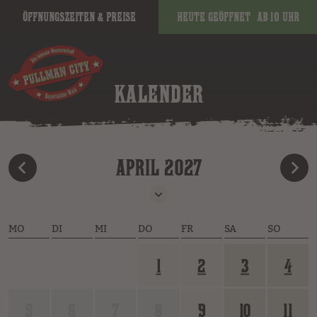
Öffnungszeiten & Preise
Heute geöffnet
ab 10 Uhr
KALENDER
APRIL 2027
MO
DI
MI
DO
FR
SA
SO
1
2
3
4
5
6
7
8
9
10
11