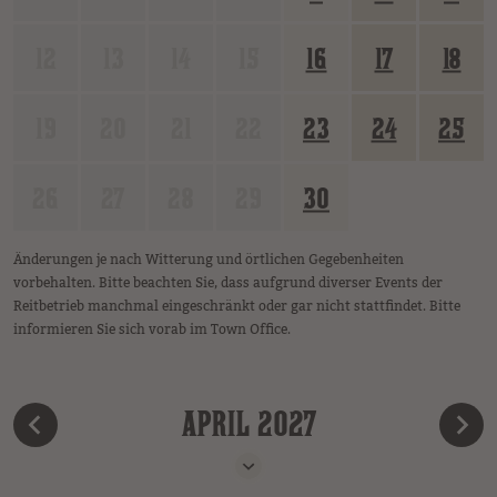
12
13
14
15
16
17
18
19
20
21
22
23
24
25
26
27
28
29
30
Änderungen je nach Witterung und örtlichen Gegebenheiten
vorbehalten. Bitte beachten Sie, dass aufgrund diverser Events der
Reitbetrieb manchmal eingeschränkt oder gar nicht stattfindet. Bitte
informieren Sie sich vorab im Town Office.
APRIL 2027