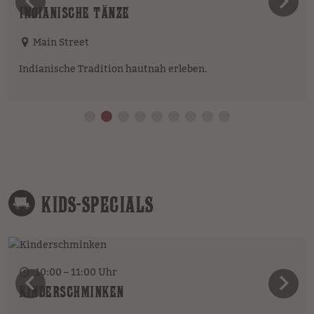
vorheriges Element
n
INDIANISCHE TÄNZE
Main Street
Indianische Tradition hautnah erleben.
KIDS-SPECIALS
10:00 – 11:00 Uhr
vorheriges Element
n
KINDERSCHMINKEN