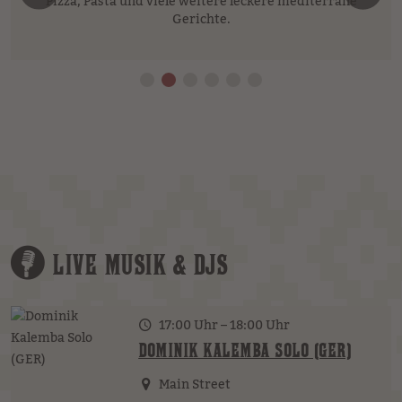
vorheriges Element
n
Pizza, Pasta und viele weitere leckere mediterrane
Gerichte.
LIVE MUSIK & DJS
17:00 Uhr – 18:00 Uhr
DOMINIK KALEMBA SOLO (GER)
Main Street