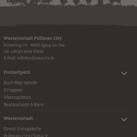
Westernstadt Pullman City
Ruberting 30 · 94535 Eging am See
Tel.
+49 (0) 8544 97490
E-Mail:
info
@
pullmancity.de
Freizeitpark
Karl-May-Spiele
Gruppen
Übernachten
Restaurants & Bars
Westernstadt
Event-Fotogalerie
Pullman City Club e.V.