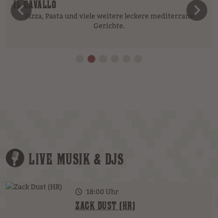
IL CAVALLO
vorheriges Element
n
Pizza, Pasta und viele weitere leckere mediterrane
Gerichte.
LIVE MUSIK & DJS
18:00 Uhr
ZACK DUST (HR)