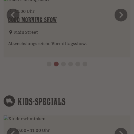
11:00 Uhr
vorheriges Element
n
GOOD MORNING SHOW
Main Street
Abwechslungsreiche Vormittagsshow.
KIDS-SPECIALS
10:00 – 11:00 Uhr