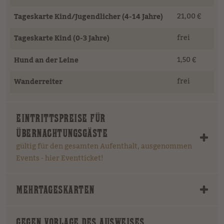
21,00 €
Tageskarte Kind/Jugendlicher (4-14 Jahre)
frei
Tageskarte Kind (0-3 Jahre)
1,50 €
Hund an der Leine
frei
Wanderreiter
EINTRITTSPREISE FÜR
ÜBERNACHTUNGSGÄSTE
gültig für den gesamten Aufenthalt, ausgenommen
Events - hier Eventticket!
MEHRTAGESKARTEN
GEGEN VORLAGE DES AUSWEISES