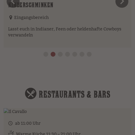
vorheriges Element
n
KINDERSCHMINKEN
Eingangsbereich
Lasst euch in Indianer, Feen oder heldenhafte Cowboys
verwandeln
RESTAURANTS & BARS
ab 11:00 Uhr
Warme Küche 11:30 – 21:00 Uhr