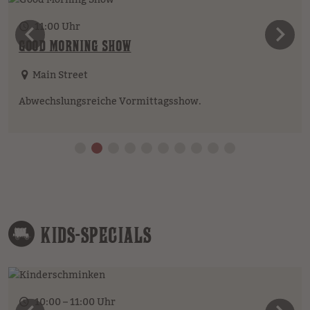
11:00 Uhr
vorheriges Element
n
GOOD MORNING SHOW
Main Street
Abwechslungsreiche Vormittagsshow.
KIDS-SPECIALS
10:00 – 11:00 Uhr