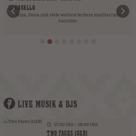
IL CAVALLO
vorheriges Element
n
Pizza, Pasta und viele weitere leckere mediterrane
Gerichte.
LIVE MUSIK & DJS
17:00 Uhr – 18:00 Uhr
TWO FACES (GER)