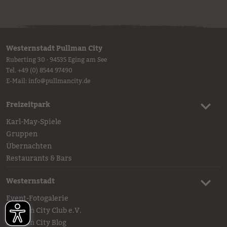
Westernstadt Pullman City
Ruberting 30 · 94535 Eging am See
Tel.
+49 (0) 8544 97490
E-Mail:
info
@
pullmancity.de
Freizeitpark
Karl-May-Spiele
Gruppen
Übernachten
Restaurants & Bars
Westernstadt
Event-Fotogalerie
Pullman City Club e.V.
Pullman City Blog