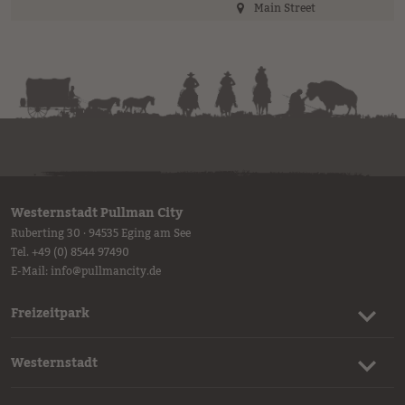
Main Street
Westernstadt Pullman City
Ruberting 30 · 94535 Eging am See
Tel.
+49 (0) 8544 97490
E-Mail:
info
@
pullmancity.de
Freizeitpark
Westernstadt