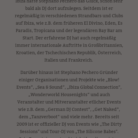
Ibiza hatte Stephano Pechero das Glück, schon sehr
bald als DJ dort aufzulegen. Seitdem ist er
regelmäßig in verschiedenen Strandbars und Clubs
auf Ibiza, wie z.B. dem früheren El Divino, Eden, Es
Paradis, Tropicana und der legendären Bay Bar am
Start. Der erfahrene DJ hat auch regelmäßig
immer internationale Auftritte in Großbritannien,
Kroatien, der Tschechischen Republik, Österreich,
Italien und Frankreich.
Darüber hinaus ist Stephano Pechero Gründer
einiger Organisationen und Projekte wie „Blow!
Events“, „Sea & Sound“, „Ibiza Global Connection“,
„Wonderworld Housenights“ und auch
Veranstalter und Mitveranstalter etlicher Events
wie z.B. dem „German DJ Contest“, „Get Naked“,
dem „Tanzverboot“ und viele mehr. Bereits seit
2009 ist er offizieller DJ von Events wie „The Dirty
Sessions" und Tour-DJ von „The Silicone Babes".