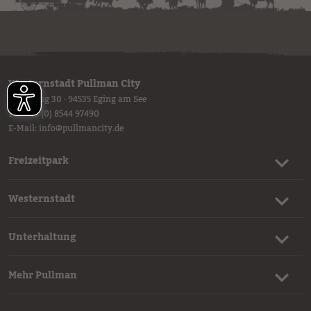
Westernstadt Pullman City
Ruberting 30 · 94535 Eging am See
Tel.
+49 (0) 8544 97490
E-Mail:
info
@
pullmancity.de
Freizeitpark
Westernstadt
Unterhaltung
Mehr Pullman