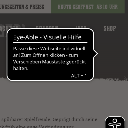
ungszeiten & Preise
Heute geöffnet
ab 10 Uhr
GER)
ACHTEN
GRUPPEN
INFO
SHOP
t spürbarer Spielfreude. Geprägt durch seine
ck früh eine enge Verbindung zur