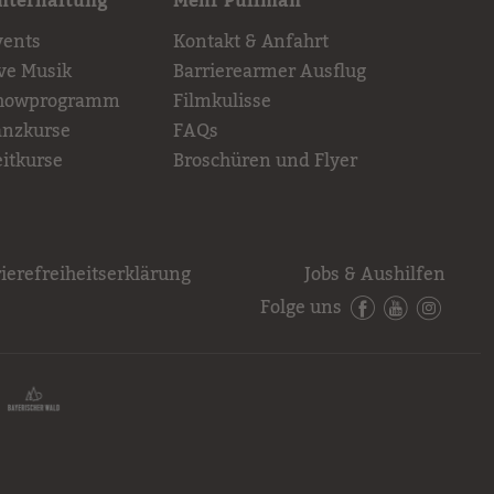
nterhaltung
Mehr Pullman
vents
Kontakt & Anfahrt
ive Musik
Barrierearmer Ausflug
howprogramm
Filmkulisse
anzkurse
FAQs
eitkurse
Broschüren und Flyer
ierefreiheitserklärung
Jobs & Aushilfen
Folge uns
Facebook
YouTube
Instagr