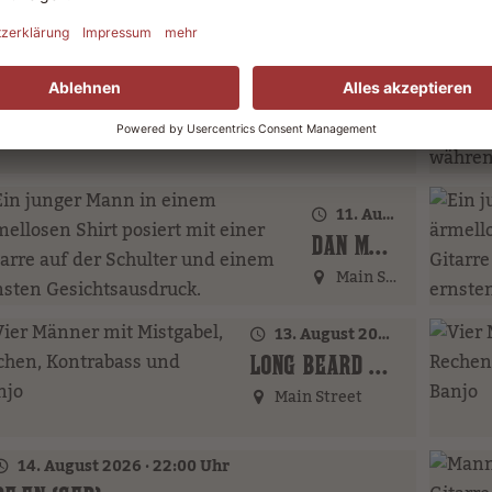
Main Street
Pi
9. August 2026 · 18:00 Uhr
ZACK DUST (HR)
Main Street
11. August 2026 · 20:00 Uhr
DAN MCBAKER (GER)
Main Street
13. August 2026 · 18:00 Uhr
LONG BEARD BROTHERS (AT)
Main Street
14. August 2026 · 22:00 Uhr