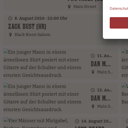
Main Street
8. August 2026 · 22:00 Uhr
ZACK DUST (HR)
Black Bison Saloon
11. August 2026 · 17:00 Uhr – 18:00 Uhr
DAN MCBAKER (GER)
Main Street
12. August 2026 · 20:00 Uhr
DAN MCBAKER (GER)
Main Street
14. August 2026 · 20:00 Uhr