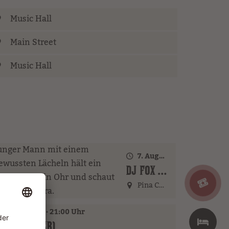
Music Hall
Main Street
Music Hall
7. August 2026 · 21:00 Uhr
DJ FOX REDFIELD (GER)
Pina Colada Bar
 August 2026 · 21:00 Uhr
KNOERZ (GER)