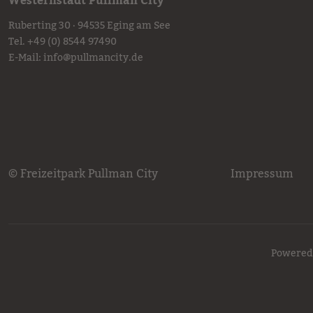
Westernstadt Pullman City
Ruberting 30 · 94535 Eging am See
Tel.
+49 (0) 8544 97490
E-Mail:
info
@
pullmancity.de
© Freizeitpark Pullman City
Impressum
Powered