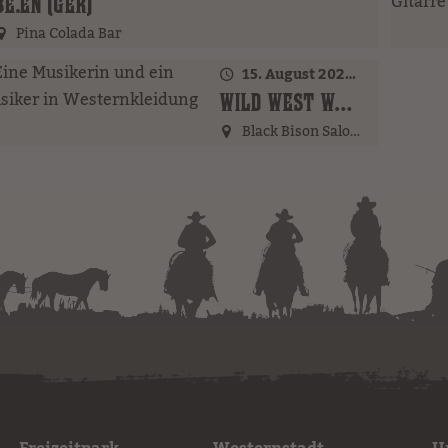
BE.EN (GER)
Pina Colada Bar
15. August 2026 · 22:00 Uhr
WILD WEST WOMAN (GER)
Black Bison Saloon