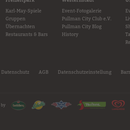
Freizeitpark
Westernstadt
U
Karl-May-Spiele
Event-Fotogalerie
E
Gruppen
Pullman City Club e.V.
L
Übernachten
Pullman City Blog
S
Restaurants & Bars
History
T
R
Datenschutz
AGB
Datenschutzeinstellung
Barr
 by