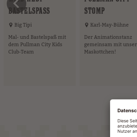
vorheriges 
BASTELSPASS
STOMP
Big Tipi
Karl-May-Bühne
Mal- und Bastelspaß mit
Der Animationstanz
dem Pullman City Kids
gemeinsam mit unse
Club-Team
Maskottchen!