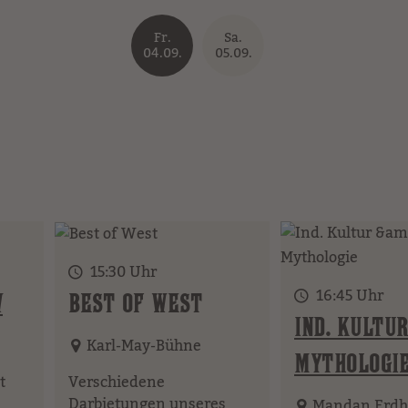
Fr.
Sa.
04.09.
05.09.
15:30 Uhr
16:45 Uhr
W
BEST OF WEST
IND. KULTUR
Karl-May-Bühne
MYTHOLOGI
t
Verschiedene
Darbietungen unseres
Mandan Erdh