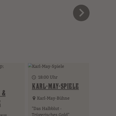
18:00 Uhr
KARL-MAY-SPIELE
 &
Karl-May-Bühne
E
"Das Halbblut -
Trügerisches Gold"
aus