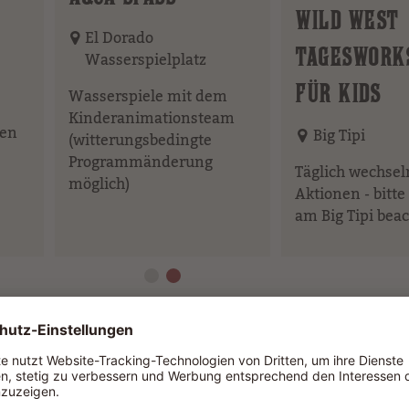
Element
WILD WEST
El Dorado
TAGESWORK
Wasserspielplatz
FÜR KIDS
Wasserspiele mit dem
Kinderanimationsteam
ren
Big Tipi
(witterungsbedingte
Programmänderung
Täglich wechse
möglich)
Aktionen - bitt
am Big Tipi bea