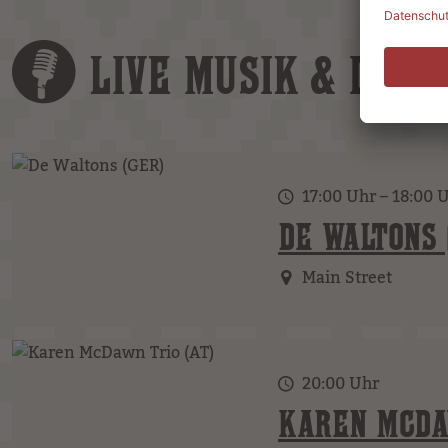
LIVE MUSIK & DJS
17:00 Uhr – 18:00 
DE WALTONS 
Main Street
20:00 Uhr
KAREN MCDA