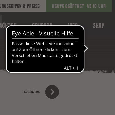
ungszeiten & Preise
Heute geöffnet
ab 10 Uhr
L
ACHTEN
GRUPPEN
INFO
SHOP
nächstes