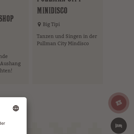
MINIDISCO
SHOP
Big Tipi
Tanzen und Singen in der
Pullman City Mindisco
lnde
e Aushang
chten!