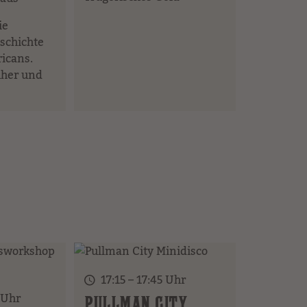
ie
schichte
icans.
üher und
17:15 – 17:45 Uhr
 Uhr
PULLMAN CITY