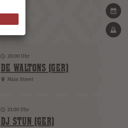
20:00 Uhr
DE WALTONS (GER)
Main Street
21:00 Uhr
DJ STUN (GER)