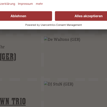
Uhr
(GER)
WN TRIO