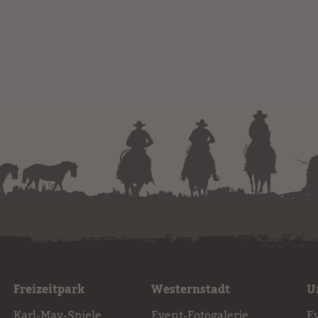
Freizeitpark
Westernstadt
U
Karl-May-Spiele
Event-Fotogalerie
E