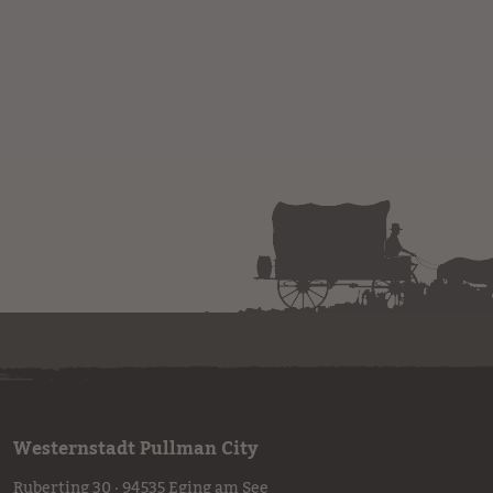
Westernstadt Pullman City
Ruberting 30 · 94535 Eging am See