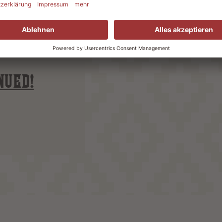
NUED!