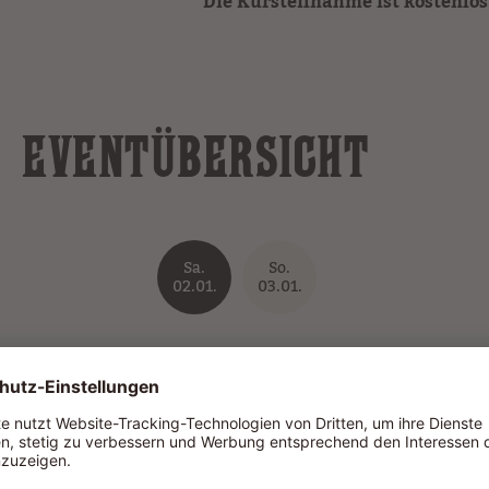
Die Kursteilnahme ist kostenlos
EVENTÜBERSICHT
Sa.
So.
02.01.
03.01.