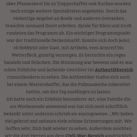
über Pfannenbrot bis zu Trapperkaffee und Kuchen wurden
noch einige weitere Spezialitäten angeboten. Durch das
vielseitige Angebot an Bowle und anderen Getränken
brauchte niemand Durst erleiden. Spiele für Klein und Groß
rundeten das Programm ab. Ein wichtiger Programmpunkt
war der traditionelle Deckenmarkt. Konnte sich doch jeder,
ob Hobbyist oder Gast, mit Artikeln, vom Armreif bis
Wetterfleck, günstig versorgen. Es herrschte ein reges
handeln und feilschen. Die Stimmung war bestens und es war
schön fröhliche und lachende Gesichter im
Authentikbereich
rumschlendern zu sehen. Die Authentiker trafen sich noch
bei einem Westernbuffet, das die Pullmanköche zubereitet
hatten, um den Tag ausklingen zu lassen.
Ich hatte noch ein Erlebnis besonderer Art, eine Familie die
am Wochenende anwesend war hat sich noch schriftlich
bedankt unter anderem schrieb sie auszugsweise: „Wir haben
viel gelernt und nehmen viele schöne Erinnerungen mit. Wir
hoffen sehr, Dich bald wieder zu sehen. Außerdem möchten
wir die drei Herren aus dem
Civil-War-Bereich
ausdrücklich