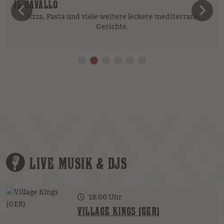
IL CAVALLO
vorheriges Element
n
Pizza, Pasta und viele weitere leckere mediterrane
Gerichte.
LIVE MUSIK & DJS
18:00 Uhr
VILLAGE KINGS (GER)