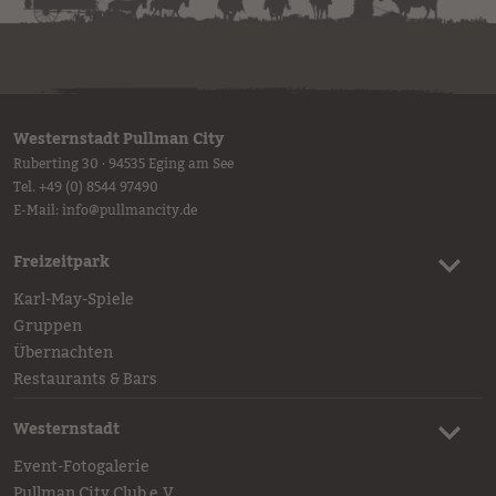
Westernstadt Pullman City
Ruberting 30 · 94535 Eging am See
Tel.
+49 (0) 8544 97490
E-Mail:
info
@
pullmancity.de
Freizeitpark
Karl-May-Spiele
Gruppen
Übernachten
Restaurants & Bars
Westernstadt
Event-Fotogalerie
Pullman City Club e.V.