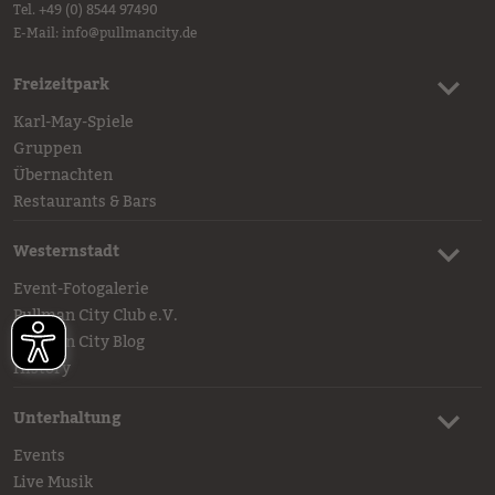
Tel.
+49 (0) 8544 97490
E-Mail:
info
@
pullmancity.de
Freizeitpark
Karl-May-Spiele
Gruppen
Übernachten
Restaurants & Bars
Westernstadt
Event-Fotogalerie
Pullman City Club e.V.
Pullman City Blog
History
Unterhaltung
Events
Live Musik