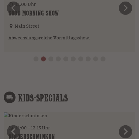
11:00 Uhr
vorheriges Element
n
GOOD MORNING SHOW
Main Street
Abwechslungsreiche Vormittagsshow.
KIDS-SPECIALS
11:00 – 12:15 Uhr
vorheriges Element
n
KINDERSCHMINKEN