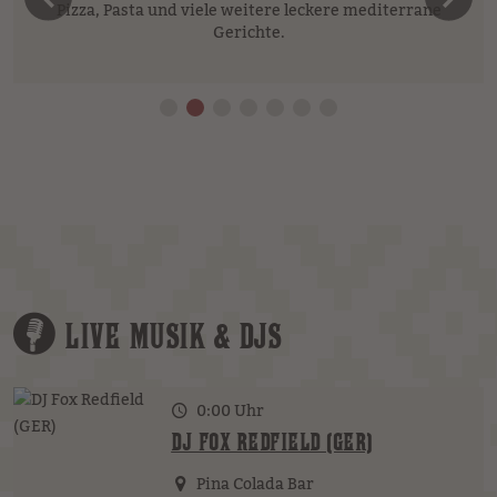
vorheriges Element
n
Pizza, Pasta und viele weitere leckere mediterrane
Gerichte.
LIVE MUSIK & DJS
0:00 Uhr
DJ FOX REDFIELD (GER)
Pina Colada Bar