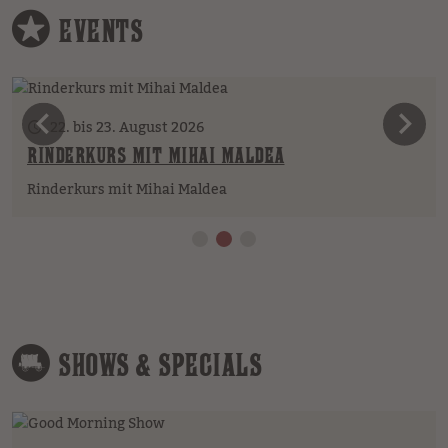
EVENTS
vorheriges Element
n
22. bis 23. August 2026
RINDERKURS MIT MIHAI MALDEA
Rinderkurs mit Mihai Maldea
SHOWS & SPECIALS