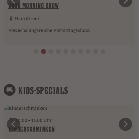
vorheriges Element
n
GOOD MORNING SHOW
Main Street
Abwechslungsreiche Vormittagsshow.
KIDS-SPECIALS
10:00 – 11:00 Uhr
vorheriges Element
n
KINDERSCHMINKEN