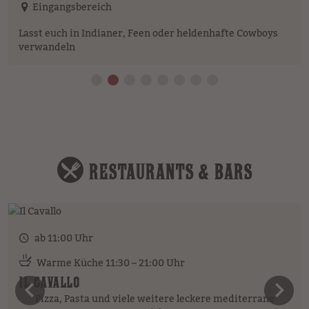
Eingangsbereich
Lasst euch in Indianer, Feen oder heldenhafte Cowboys
verwandeln
RESTAURANTS & BARS
ab 11:00 Uhr
Warme Küche 11:30 – 21:00 Uhr
IL CAVALLO
vorheriges Element
n
Pizza, Pasta und viele weitere leckere mediterrane