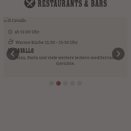
RESTAURANTS & BARS
ab 11:00 Uhr
Warme Küche 11:30 – 15:30 Uhr
IL CAVALLO
vorheriges Element
n
Pizza, Pasta und viele weitere leckere mediterrane
Gerichte.