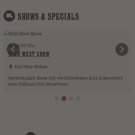
SHOWS & SPECIALS
13:30 Uhr
vorheriges Element
n
WILD WEST SHOW
Karl-May-Bühne
Spektakuläre Show mit verschiedenen Acts präsentiert
vom Pullman City-Showteam.