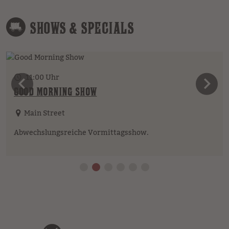
SHOWS & SPECIALS
11:00 Uhr
vorheriges Element
n
GOOD MORNING SHOW
Main Street
Abwechslungsreiche Vormittagsshow.