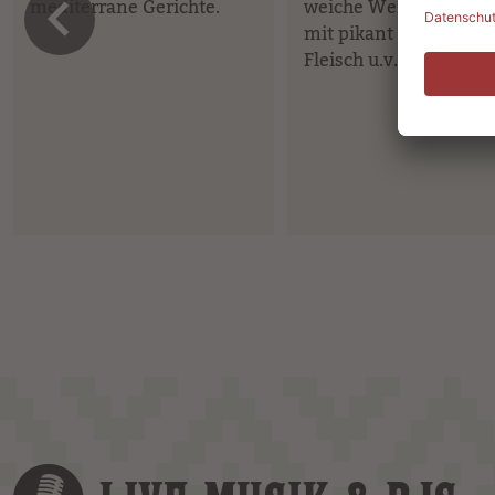
vorheriges 
mediterrane Gerichte.
weiche Weizentortilla
mit pikant gewürztem
Fleisch u.v.m.