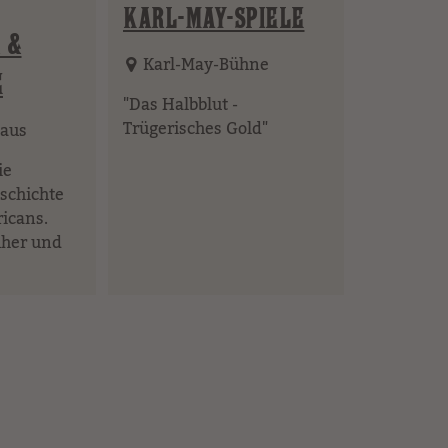
KARL-MAY-SPIELE
 &
Karl-May-Bühne
E
"Das Halbblut -
Trügerisches Gold"
aus
ie
schichte
icans.
üher und