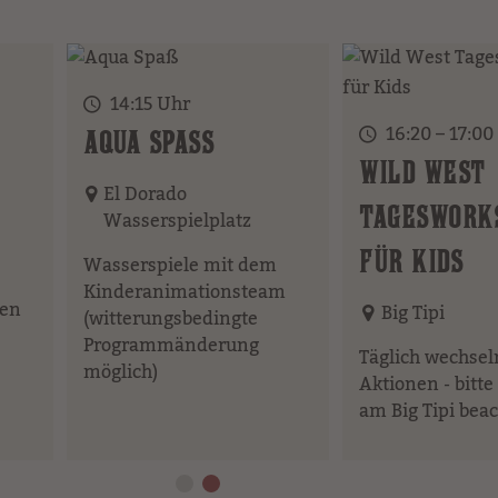
14:15 Uhr
16:20 – 17:00
Element
AQUA SPASS
WILD WEST
El Dorado
TAGESWORK
Wasserspielplatz
FÜR KIDS
Wasserspiele mit dem
Kinderanimationsteam
ren
Big Tipi
(witterungsbedingte
Programmänderung
Täglich wechse
möglich)
Aktionen - bitt
am Big Tipi bea