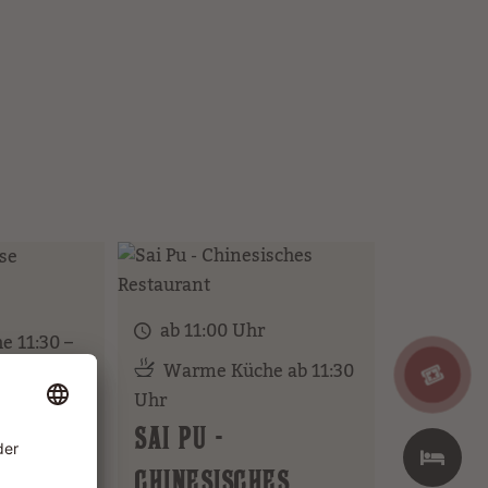
ab 11:00 Uhr
 11:30 –
Warme Küche ab 11:30
Uhr
AKHOUSE
SAI PU -
 hungrige
owboys
CHINESISCHES