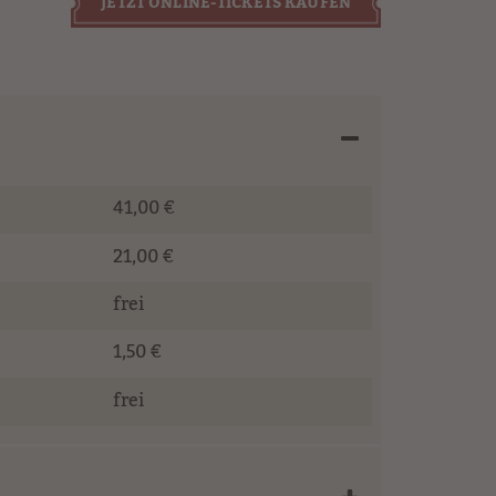
JETZT ONLINE-TICKETS KAUFEN
41,00 €
21,00 €
frei
1,50 €
frei