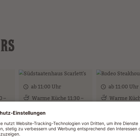
ARS
ab 11:00 Uhr
ab 11:00 Uhr
0 –
Warme Küche 11:30 –
Warme Küche
20:30 Uhr
20:30 Uhr
ANA
SÜDSTAATENHAUS
RODEO STE
s,
Hier bekommen
SCARLETT'S
Cowgirls und C
Bistro & Café mit