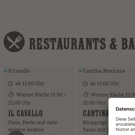
RESTAURANTS & B
ab 11:00 Uhr
ab 11:00 Uhr
Warme Küche 11:30 –
Warme Küche 11:3
21:00 Uhr
21:00 Uhr
IL CAVALLO
CANTINA MEXIC
Pizza, Pasta und viele
Knusprige Tortillachip
weitere leckere
Tacos mit Salsa oder