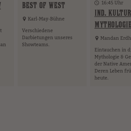
16:45 Uhr
W
BEST OF WEST
IND. KULTUR
Karl-May-Bühne
MYTHOLOGI
t
Verschiedene
Darbietungen unseres
Mandan Erdh
man
Showteams.
Eintauchen in d
Mythologie & Ge
der Native Amer
Deren Leben fr
heute.