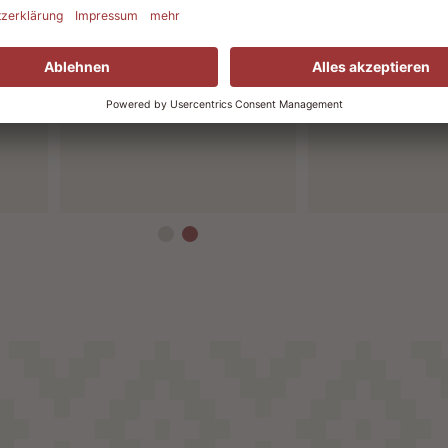
Element
s
was sie zum Sa
perfektem Blick auf die
brauchen: Saftig
Main Street.
Frisch vom Grill