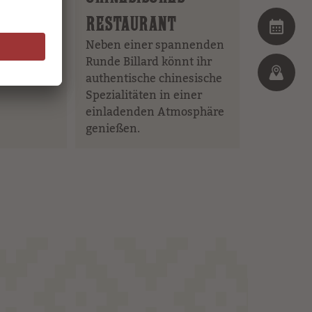
ttwerden
e Steaks.
RESTAURANT
.
Neben einer spannenden
Runde Billard könnt ihr
authentische chinesische
Spezialitäten in einer
einladenden Atmosphäre
genießen.