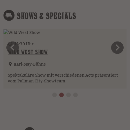
SHOWS & SPECIALS
13:30 Uhr
vorheriges Element
n
WILD WEST SHOW
Karl-May-Bühne
Spektakuläre Show mit verschiedenen Acts präsentiert
vom Pullman City-Showteam.