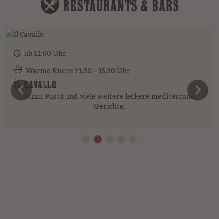
RESTAURANTS & BARS
ab 11:00 Uhr
Warme Küche 11:30 – 15:30 Uhr
IL CAVALLO
vorheriges Element
n
Pizza, Pasta und viele weitere leckere mediterrane
Gerichte.