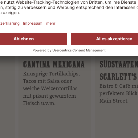
ab 11:00 Uhr
ab 11:00 Uhr
0 –
Warme Küche 11:30 –
Warme Küche
21:00 Uhr
18:00 Uhr
CANTINA MEXICANA
SÜDSTAATE
Knusprige Tortillachips,
SCARLETT'S
Tacos mit Salsa oder
Bistro & Café mi
weiche Weizentortillas
perfektem Blick
mit pikant gewürztem
Main Street.
Fleisch u.v.m.