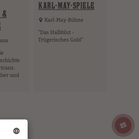
KARL-MAY-SPIELE
 &
Karl-May-Bühne
E
"Das Halbblut -
Trügerisches Gold"
aus
ie
schichte
icans.
üher und