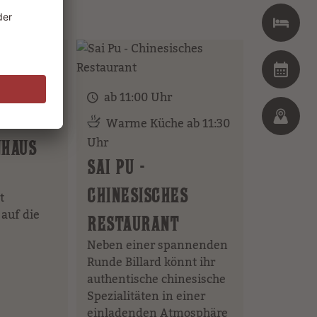
ab 11:00 Uhr
 11:30 –
Warme Küche ab 11:30
Uhr
NHAUS
SAI PU -
CHINESISCHES
t
 auf die
RESTAURANT
Neben einer spannenden
Runde Billard könnt ihr
authentische chinesische
Spezialitäten in einer
einladenden Atmosphäre