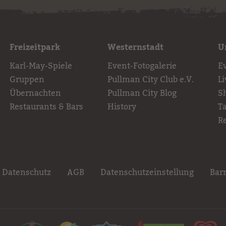
Freizeitpark
Westernstadt
U
Karl-May-Spiele
Event-Fotogalerie
E
Gruppen
Pullman City Club e.V.
L
Übernachten
Pullman City Blog
S
Restaurants & Bars
History
T
R
Datenschutz
AGB
Datenschutzeinstellung
Barr