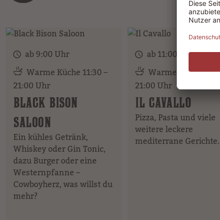
ab 9:00 Uhr
ab 11:00 Uhr
Warme Küche 11:30 –
Warme Küche 11:3
21:00 Uhr
21:00 Uhr
BLACK BISON
IL CAVALLO
Pizza, Pasta und viele
SALOON
weitere leckere
Ein kühles Getränk,
mediterrane Gerichte.
Whiskey oder Gin Tonic,
dazu Burger oder eine
Westernpfanne –
Cowboyherz, was willst du
mehr?