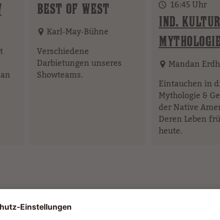
16:45 Uhr
W
BEST OF WEST
IND. KULTUR
Karl-May-Bühne
MYTHOLOGI
t
Verschiedene
Darbietungen unseres
Mandan Erdh
man
Showteams.
Eintauchen in d
Mythologie & Ge
der Native Amer
Deren Leben fr
heute.
ARS