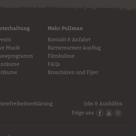
nterhaltung
Mehr Pullman
vents
Kontakt & Anfahrt
ive Musik
Barrierearmer Ausflug
howprogramm
Filmkulisse
anzkurse
FAQs
eitkurse
Broschüren und Flyer
ierefreiheitserklärung
Jobs & Aushilfen
Folge uns
Facebook
YouTube
Instagr