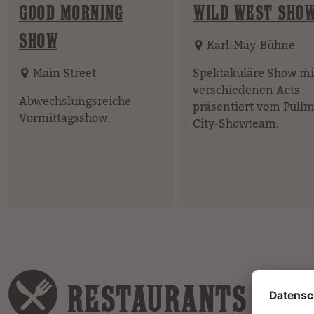
GOOD MORNING
WILD WEST SHO
SHOW
Karl-May-Bühne
Main Street
Spektakuläre Show mi
verschiedenen Acts
Abwechslungsreiche
präsentiert vom Pull
Vormittagsshow.
City-Showteam.
RESTAURANTS & B