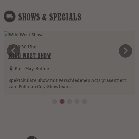
SHOWS & SPECIALS
13:30 Uhr
vorheriges Element
n
WILD WEST SHOW
Karl-May-Bühne
Spektakuläre Show mit verschiedenen Acts präsentiert
vom Pullman City-Showteam.