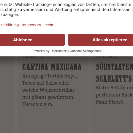
ab 11:00 Uhr
ab 11:00 Uhr
0 –
Warme Küche 11:30 –
Warme Küche
20:00 Uhr
15:30 Uhr
CANTINA MEXICANA
SÜDSTAATE
Knusprige Tortillachips,
SCARLETT'S
Tacos mit Salsa oder
Bistro & Café mi
weiche Weizentortillas
perfektem Blick
mit pikant gewürztem
Main Street.
Fleisch u.v.m.