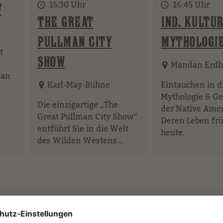
15:30 Uhr
16:45 Uhr
W
THE GREAT
IND. KULTUR
PULLMAN CITY
MYTHOLOGI
t
SHOW
Mandan Erdh
man
Karl-May-Bühne
Eintauchen in d
Mythologie & Ge
Die einzigartige „The
der Native Amer
Great Pullman City Show“
Deren Leben fr
entführt Sie in die Welt
heute.
des Wilden Westens…
ARS