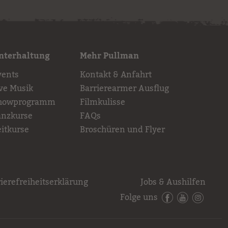
nterhaltung
Mehr Pullman
vents
Kontakt & Anfahrt
ive Musik
Barrierearmer Ausflug
howprogramm
Filmkulisse
anzkurse
FAQs
eitkurse
Broschüren und Flyer
ierefreiheitserklärung
Jobs & Aushilfen
Folge uns
Facebook
YouTube
Instagr