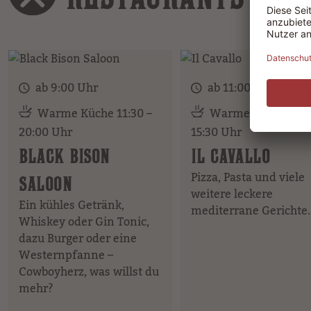
ab 9:00 Uhr
ab 11:00 Uhr
Warme Küche 11:30 –
Warme Küche 11:3
20:00 Uhr
15:30 Uhr
BLACK BISON
IL CAVALLO
Pizza, Pasta und viele
SALOON
weitere leckere
Ein kühles Getränk,
mediterrane Gerichte.
Whiskey oder Gin Tonic,
dazu Burger oder eine
Westernpfanne –
Cowboyherz, was willst du
mehr?