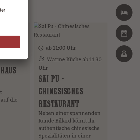
ab 11:00 Uhr
 11:30 –
Warme Küche ab 11:30
Uhr
NHAUS
SAI PU -
CHINESISCHES
t
 auf die
RESTAURANT
Neben einer spannenden
Runde Billard könnt ihr
authentische chinesische
Spezialitäten in einer