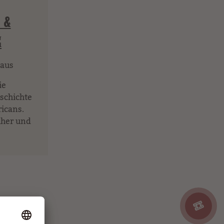
 &
E
aus
ie
schichte
icans.
üher und