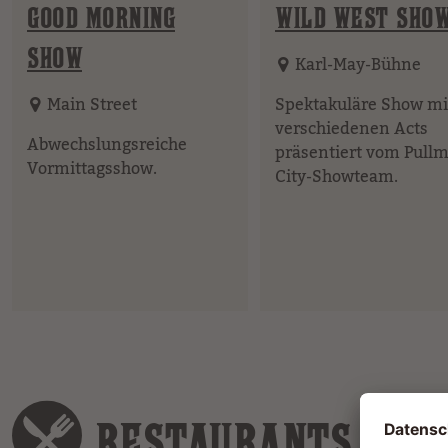
GOOD MORNING
WILD WEST SHO
SHOW
Karl-May-Bühne
Main Street
Spektakuläre Show mi
verschiedenen Acts
Abwechslungsreiche
präsentiert vom Pull
Vormittagsshow.
City-Showteam.
RESTAURANTS & B