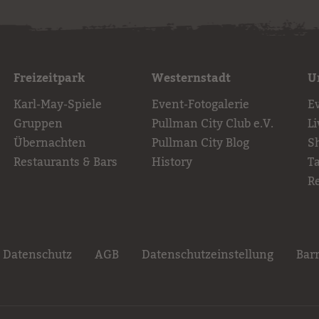
Freizeitpark
Westernstadt
U
Karl-May-Spiele
Event-Fotogalerie
E
Gruppen
Pullman City Club e.V.
L
Übernachten
Pullman City Blog
S
Restaurants & Bars
History
T
R
Datenschutz
AGB
Datenschutzeinstellung
Barr