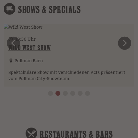
SHOWS & SPECIALS
13:30 Uhr
vorheriges Element
n
WILD WEST SHOW
Pullman Barn
Spektakuläre Show mit verschiedenen Acts präsentiert
vom Pullman City-Showteam.
RESTAURANTS & BARS