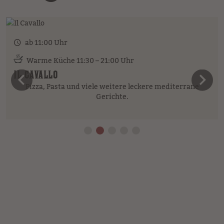
ab 11:00 Uhr
Warme Küche 11:30 – 21:00 Uhr
IL CAVALLO
vorheriges Element
n
Pizza, Pasta und viele weitere leckere mediterrane
Gerichte.