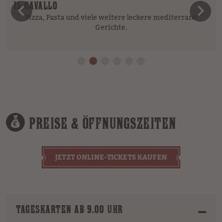
IL CAVALLO
vorheriges Element
n
Pizza, Pasta und viele weitere leckere mediterrane
Gerichte.
PREISE & ÖFFNUNGSZEITEN
JETZT ONLINE-TICKETS KAUFEN
TAGESKARTEN AB 9.00 UHR