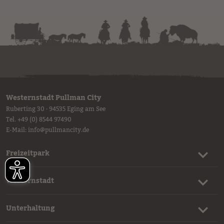
Westernstadt Pullman City
Ruberting 30 · 94535 Eging am See
Tel.
+49 (0) 8544 97490
E-Mail:
info
@
pullmancity.de
Freizeitpark
Westernstadt
Unterhaltung