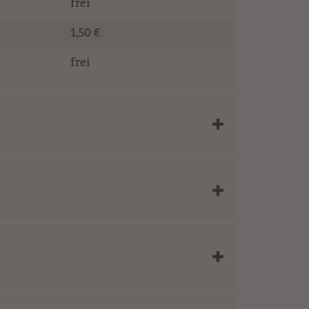
frei
1,50 €
frei