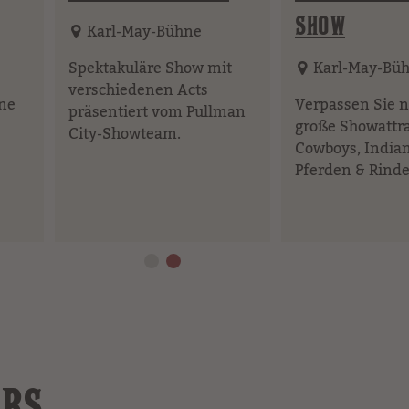
Element
SHOW
Karl-May-Bühne
Spektakuläre Show mit
Karl-May-Bü
verschiedenen Acts
ine
Verpassen Sie n
präsentiert vom Pullman
große Showattra
City-Showteam.
Cowboys, India
Pferden & Rinde
ARS