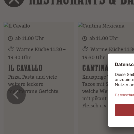
ab 11:00 Uhr
ab 11:00 Uhr
Warme Küche 11:30 –
Warme Küche 11:3
19:30 Uhr
19:30 Uhr
IL CAVALLO
CANTINA MEXIC
Pizza, Pasta und viele
Knusprige Tortillachip
weitere leckere
Tacos mit Salsa oder
vorheriges 
mediterrane Gerichte.
weiche Weizentortilla
mit pikant gewürztem
Fleisch u.v.m.