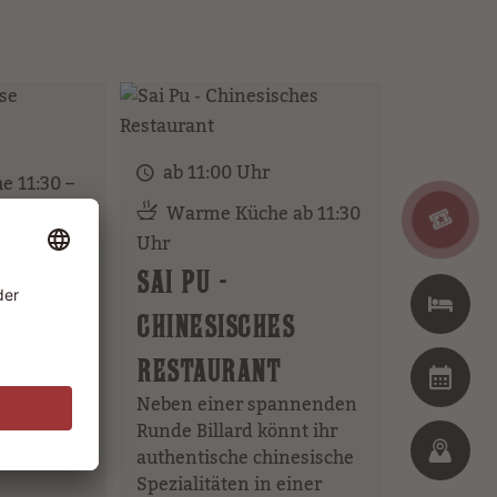
ab 11:00 Uhr
 11:30 –
Warme Küche ab 11:30
Uhr
AKHOUSE
SAI PU -
 hungrige
owboys
CHINESISCHES
ttwerden
e Steaks.
RESTAURANT
.
Neben einer spannenden
Runde Billard könnt ihr
authentische chinesische
Spezialitäten in einer