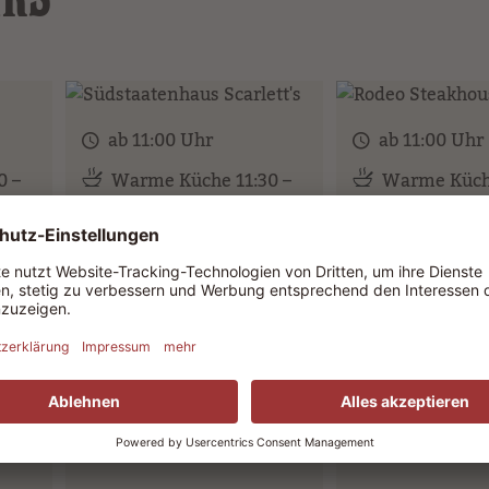
ab 11:00 Uhr
ab 11:00 Uhr
0 –
Warme Küche 11:30 –
Warme Küche
15:30 Uhr
15:30 Uhr
ANA
SÜDSTAATENHAUS
RODEO STE
s,
Hier bekommen
SCARLETT'S
Cowgirls und C
Bistro & Café mit
Element
s
was sie zum Sa
perfektem Blick auf die
brauchen: Saftig
Main Street.
Frisch vom Grill