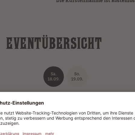
Die Kursteilnahme ist kostenlos
EVENTÜBERSICHT
Sa.
So.
18.09.
19.09.