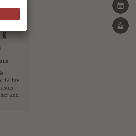
 &
E
aus
ie
schichte
icans.
üher und