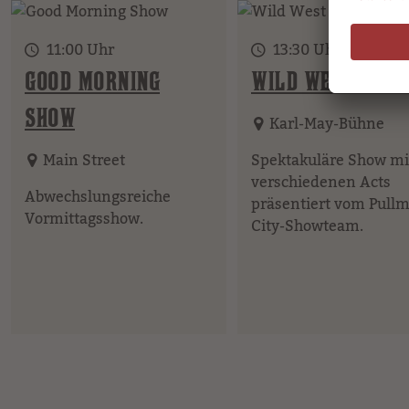
11:00 Uhr
13:30 Uhr
GOOD MORNING
WILD WEST SHO
SHOW
Karl-May-Bühne
Main Street
Spektakuläre Show mi
verschiedenen Acts
Abwechslungsreiche
präsentiert vom Pull
Vormittagsshow.
City-Showteam.