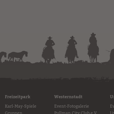
Freizeitpark
Westernstadt
U
Karl-May-Spiele
Event-Fotogalerie
E
Gruppen
Pullman City Club e.V.
L