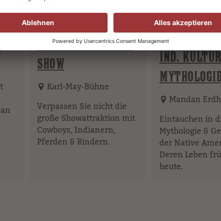
15:30 Uhr
16:45 Uhr
W
AMERICAN HISTORY
IND. KULTUR
SHOW
MYTHOLOGI
t
Karl-May-Bühne
Mandan Erdh
Verpassen Sie nicht die
man
große Showattraktion mit
Eintauchen in d
Cowboys, Indianern,
Mythologie & Ge
Pferden & Rindern.
der Native Amer
Deren Leben fr
heute.