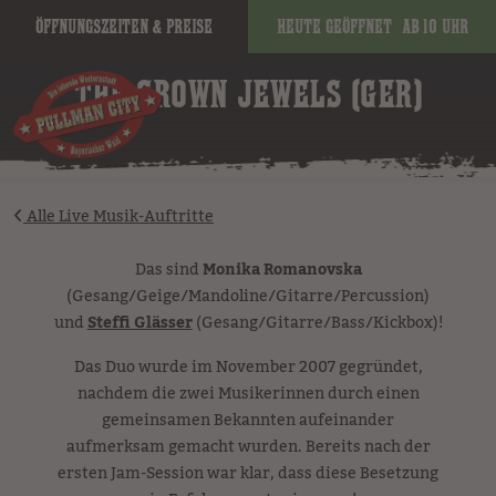
Öffnungszeiten & Preise
Heute geöffnet
ab 10 Uhr
image
THE CROWN JEWELS (GER)
Alle Live Musik-Auftritte
Das sind
Monika Romanovska
(Gesang/Geige/Mandoline/Gitarre/Percussion)
und
Steffi Glässer
(Gesang/Gitarre/Bass/Kickbox)!
Das Duo wurde im November 2007 gegründet,
nachdem die zwei Musikerinnen durch einen
gemeinsamen Bekannten aufeinander
aufmerksam gemacht wurden. Bereits nach der
ersten Jam-Session war klar, dass diese Besetzung