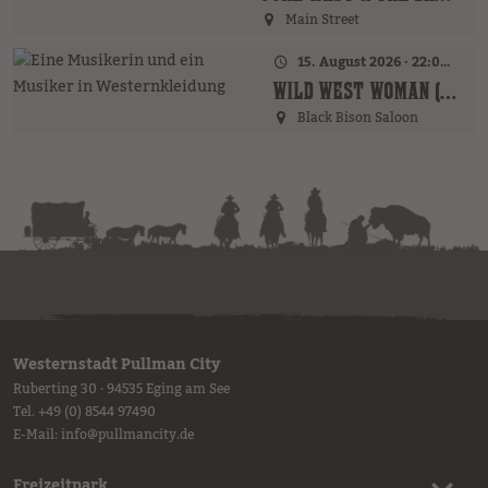
Main Street
15. August 2026 · 22:00 Uhr
WILD WEST WOMAN (GER)
Black Bison Saloon
Westernstadt Pullman City
Ruberting 30 · 94535 Eging am See
Tel.
+49 (0) 8544 97490
E-Mail:
info
@
pullmancity.de
Freizeitpark