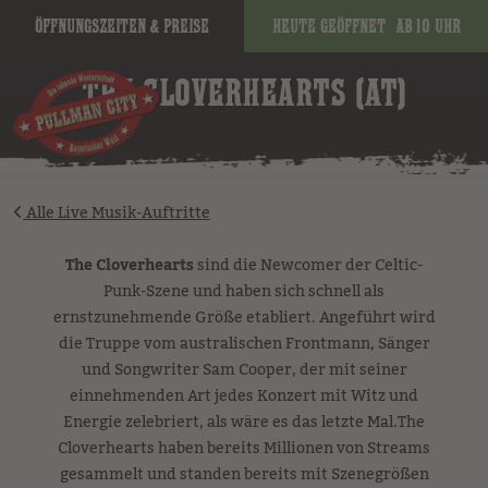
Öffnungszeiten & Preise
Heute geöffnet
ab 10 Uhr
image
THE CLOVERHEARTS (AT)
Alle Live Musik-Auftritte
The Cloverhearts
sind die Newcomer der Celtic-
Punk-Szene und haben sich schnell als
ernstzunehmende Größe etabliert. Angeführt wird
die Truppe vom australischen Frontmann, Sänger
und Songwriter Sam Cooper, der mit seiner
einnehmenden Art jedes Konzert mit Witz und
Energie zelebriert, als wäre es das letzte Mal.The
Cloverhearts haben bereits Millionen von Streams
gesammelt und standen bereits mit Szenegrößen