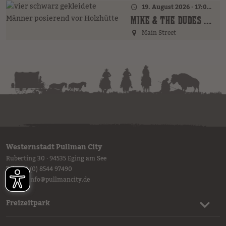
19. August 2026 · 17:00 Uhr – 18:00 Uhr
MIKE & THE DUDES (GER)
Main Street
Westernstadt Pullman City
Ruberting 30 · 94535 Eging am See
Tel.
+49 (0) 8544 97490
E-Mail:
info
@
pullmancity.de
Freizeitpark