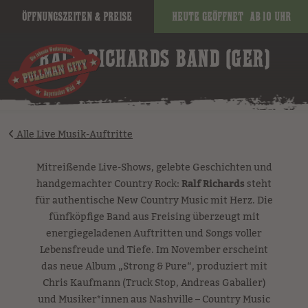
Öffnungszeiten & Preise
Heute geöffnet
ab 10 Uhr
image
RALF RICHARDS BAND (GER)
Alle Live Musik-Auftritte
Mitreißende Live-Shows, gelebte Geschichten und
handgemachter Country Rock:
Ralf Richards
steht
für authentische New Country Music mit Herz. Die
fünfköpfige Band aus Freising überzeugt mit
energiegeladenen Auftritten und Songs voller
Lebensfreude und Tiefe. Im November erscheint
das neue Album „Strong & Pure“, produziert mit
Chris Kaufmann (Truck Stop, Andreas Gabalier)
und Musiker*innen aus Nashville – Country Music