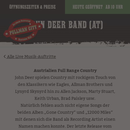
Öffnungszeiten & Preise
Heute geöffnet
ab 10 Uhr
image
JOHN DEER BAND (AT)
Alle Live Musik-Auftritte
Austrialien Full Range Country
John Deer spielen Country mit rockigem Touch von
den Klassikern wie Eagles, Allman Brothers und
Lynyrd Skynyrd hin zu Allen Jackson, Marty Stuart,
Keith Urban, Brad Paisley usw.
Natürlich fehlen auch nicht eigene Songs der
beiden Alben „Gone Country“ und „12000 Miles“
mit denen sich die Band als Recording Artist einen
Namen machen konnte. Der letzte Release vom